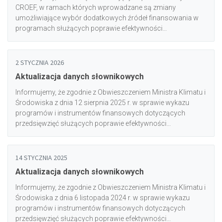
CROEF, w ramach których wprowadzane są zmiany
umożliwiające wybór dodatkowych źródeł finansowania w
programach służących poprawie efektywności
energetycznej, termin przesyłania raportów zostaje
wydłużony do 30 kwietnia br.
2 STYCZNIA 2026
Aktualizacja danych słownikowych
Informujemy, że zgodnie z Obwieszczeniem Ministra Klimatu i
Środowiska z dnia 12 sierpnia 2025 r. w sprawie wykazu
programów i instrumentów finansowych dotyczących
przedsięwzięć służących poprawie efektywności
energetycznej u odbiorcy końcowego, w systemie CROEF
został zaktualizowany słownik wartości dostępnych dla pola
„Program” w formularzu dodawania przedsięwzięcia oraz w
14 STYCZNIA 2025
szablonie do importu przedsięwzięć.<br/><br/>Aktualne
Aktualizacja danych słownikowych
wartości słownikowe są dostępne w zakładce Instrukcje (plik
<a href="/files/Zalacznik_2_-_Slowniki_2026.xlsx">Załącznik
Informujemy, że zgodnie z Obwieszczeniem Ministra Klimatu i
2 - Słowniki</a>).<br/><br/>Prosimy o uwzględnienie zmian
Środowiska z dnia 6 listopada 2024 r. w sprawie wykazu
w nowododawanych przedsięwzięciach.
programów i instrumentów finansowych dotyczących
przedsięwzięć służących poprawie efektywności