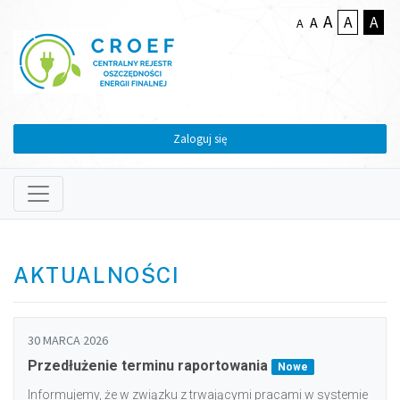
A
A
A
A
A
Zaloguj się
AKTUALNOŚCI
30 MARCA 2026
Przedłużenie terminu raportowania
Nowe
Informujemy, że w związku z trwającymi pracami w systemie