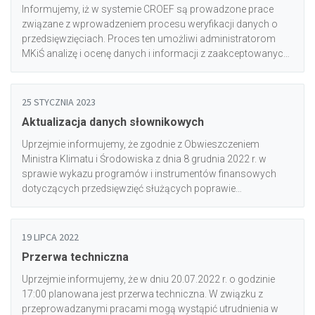
Informujemy, iż w systemie CROEF są prowadzone prace
związane z wprowadzeniem procesu weryfikacji danych o
przedsięwzięciach. Proces ten umożliwi administratorom
MKiŚ analizę i ocenę danych i informacji z zaakceptowanych
przedsięwzięć dodanych do CROEF oraz – w przypadku
zidentyfikowania błędów – oznaczenie przedsięwzięć jako
błędne i wycofanie ich z liczników realizacji celu
25 STYCZNIA 2023
oszczędności energii finalnej na 2030 rok.<br/><br/>W
Aktualizacja danych słownikowych
związku z dotychczas zrealizowanymi pracami, w interfejsie
użytkownika w systemie CROEF zostały wprowadzone
Uprzejmie informujemy, że zgodnie z Obwieszczeniem
zmiany, jednakże na obecnym etapie nie są wymagane od
Ministra Klimatu i Środowiska z dnia 8 grudnia 2022 r. w
Państwa żadne dodatkowe działania, a ścieżka dodawania
sprawie wykazu programów i instrumentów finansowych
danych o przedsięwzięciach do CROEF nie uległa zmianie.
dotyczących przedsięwzięć służących poprawie
<br/><br/>O finalnym uruchomieniu opisanego procesu
efektywności energetycznej u odbiorcy końcowego w
weryfikacji danych o przedsięwzięciach zostaną Państwo
systemie CROEF został zaktualizowany słownik wartości
poinformowani w odrębnym komunikacie.
dostępnych dla pola „Program” w formularzu dodawania
19 LIPCA 2022
przedsięwzięcia oraz w szablonie do importu przedsięwzięć.
Przerwa techniczna
<br/><br/>Aktualne wartości słownikowe są dostępne w
zakładce Instrukcje (plik Załącznik 2 - Słowniki).<br/>
Uprzejmie informujemy, że w dniu 20.07.2022 r. o godzinie
<br/>Prosimy o uwzględnienie zmian w nowododawanych
17:00 planowana jest przerwa techniczna. W związku z
przedsięwzięciach.
przeprowadzanymi pracami mogą wystąpić utrudnienia w