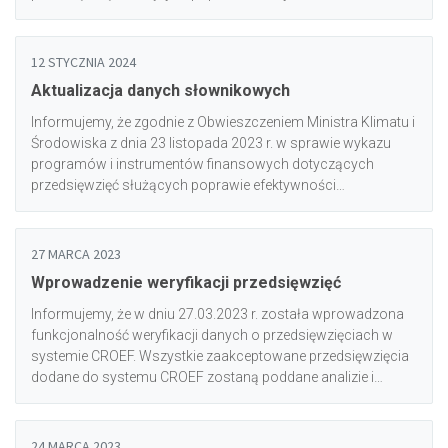
energetycznej u odbiorcy końcowego w systemie CROEF
został zaktualizowany słownik wartości dostępnych dla pola
„Program” w formularzu dodawania przedsięwzięcia oraz w
12 STYCZNIA 2024
szablonie do importu przedsięwzięć.<br/><br/>Aktualne
Aktualizacja danych słownikowych
wartości słownikowe są dostępne w zakładce Instrukcje (plik
Załącznik 2 - Słowniki).<br/><br/>Prosimy o uwzględnienie
Informujemy, że zgodnie z Obwieszczeniem Ministra Klimatu i
zmian w nowododawanych przedsięwzięciach.
Środowiska z dnia 23 listopada 2023 r. w sprawie wykazu
programów i instrumentów finansowych dotyczących
przedsięwzięć służących poprawie efektywności
energetycznej u odbiorcy końcowego w systemie CROEF
został zaktualizowany słownik wartości dostępnych dla pola
„Program” w formularzu dodawania przedsięwzięcia oraz w
27 MARCA 2023
szablonie do importu przedsięwzięć.<br/><br/>Aktualne
Wprowadzenie weryfikacji przedsięwzięć
wartości słownikowe są dostępne w zakładce Instrukcje (plik
Załącznik 2 - Słowniki).<br/><br/>Prosimy o uwzględnienie
Informujemy, że w dniu 27.03.2023 r. została wprowadzona
zmian w nowododawanych przedsięwzięciach.
funkcjonalność weryfikacji danych o przedsięwzięciach w
systemie CROEF. Wszystkie zaakceptowane przedsięwzięcia
dodane do systemu CROEF zostaną poddane analizie i
ocenie pod kątem prawidłowości wprowadzonych danych
przez administratora Ministerstwa Klimatu i Środowiska.
<br/><br/>W przypadku pozytywnej weryfikacji -
24 MARCA 2023