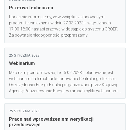
przedsięwzięcia zostaną zatwierdzone. Natomiast w sytuacji
Przerwa techniczna
gdy w procesie weryfikacji wykryte zostaną błędy,
przedsięwzięcia zostaną oznaczone odpowiednim kodem
Uprzejmie informujemy, że w związku z planowanymi
błędu, a oszczędność energii finalnej wynikająca z danego
pracami technicznymi w dniu 27.03.2023 r. w godzinach
przedsięwzięcia zostanie wycofana z liczników realizacji celu
17:00-18:00 nastąpi przerwa w dostępie do systemu CROEF.
oszczędności energii finalnej na 2030 rok. Z
Za powstałe niedogodności przepraszamy.
przedsięwzięciami oznaczonymi oraz nadanymi im kodami
błędów będą mogli się Państwo zapoznać po zalogowaniu
się do systemu CROEF w zakładce „Przedsięwzięcia
25 STYCZNIA 2023
oznaczone” w module „Przedsięwzięcia”.<br/>O wynikach
Webinarium
przeprowadzanej weryfikacji danych o przedsięwzięciach
będą Państwo informowani mailowo.
Miło nam poinformować, że 15.02.2023 r. planowane jest
webinarium na temat funkcjonowania Centralnego Rejestru
Oszczędności Energii Finalnej organizowane przez Krajową
Agencję Poszanowania Energii w ramach cyklu webinarium:
Spotkanie z ekspertem KAPE.<br/><br/>Wszystkie
informacje znajdziecie Państwo na stronie wydarzenia: <a
href="https://kape.gov.pl/event/centralny-rejestr-
25 STYCZNIA 2023
oszczednosci-energii-finalnej-43/register">tutaj</a>.
Prace nad wprowadzeniem weryfikacji
Zapraszamy do udziału!
przedsięwzięć