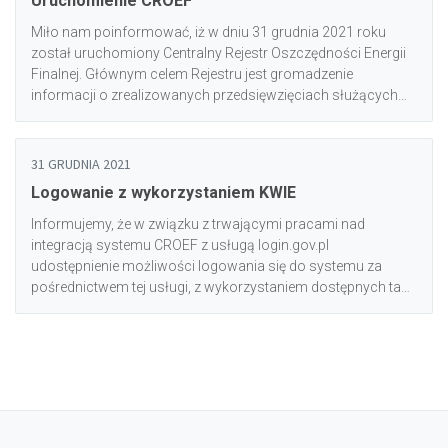
Uruchomienie CROEF
jest dla zalogowanych użytkowników głównych danej
instytucji. W przypadku pytań zapraszamy do kontaktu
Miło nam poinformować, iż w dniu 31 grudnia 2021 roku
mailowego bądź telefonicznego.
został uruchomiony Centralny Rejestr Oszczędności Energii
Finalnej. Głównym celem Rejestru jest gromadzenie
informacji o zrealizowanych przedsięwzięciach służących
poprawie efektywności energetycznej, które ułatwi bieżące
szacowanie uzyskanych oszczędności energii finalnej,
usprawniając monitorowanie oraz raportowanie realizacji
31 GRUDNIA 2021
założonego celu. Zgodnie z art. 35a ust. 1. ustawy o
Logowanie z wykorzystaniem KWIE
efektywności energetycznej (Dz. U. z 2021 r. poz. 468 ze zm.)
Rejestr jest prowadzony przez Instytut Ochrony Środowiska –
Informujemy, że w związku z trwającymi pracami nad
Państwowy Instytut Badawczy. Podmioty uprawnione do
integracją systemu CROEF z usługą login.gov.pl
wprowadzania danych do Rejestru oraz osoby upoważnione
udostępnienie możliwości logowania się do systemu za
do reprezentowania tychże podmiotów zostały wskazane w
pośrednictwem tej usługi, z wykorzystaniem dostępnych tam
ust. 3 pkt 1-11 oraz ust. 5 ustawy (Dz. U. z 2021 r. poz. 468 ze
metod identyfikacji (Profilu Zaufanego, e-dowodu oraz usług
zm.).
bankowości elektronicznej) planowane jest z dniem 4
stycznia 2022 roku.