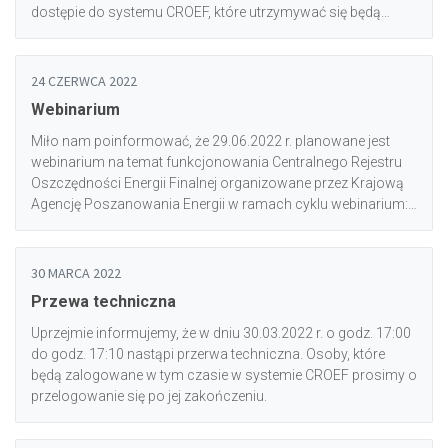
dostępie do systemu CROEF, które utrzymywać się będą
maksymalnie do 24 godzin. Za powstałe niedogodności
przepraszamy.
24 CZERWCA 2022
Webinarium
Miło nam poinformować, że 29.06.2022 r. planowane jest
webinarium na temat funkcjonowania Centralnego Rejestru
Oszczędności Energii Finalnej organizowane przez Krajową
Agencję Poszanowania Energii w ramach cyklu webinarium:
Spotkanie z ekspertem KAPE.<br/>Wszystkie informacje
znajdziecie Państwo na stronie wydarzenia: <a
target="_blank" href="https://kape.gov.pl/event/centralny-
30 MARCA 2022
rejestr-oszczednosci-energii-finalnej-16/register">tutaj</a>.
Przewa techniczna
Zapraszamy do udziału!
Uprzejmie informujemy, że w dniu 30.03.2022 r. o godz. 17:00
do godz. 17:10 nastąpi przerwa techniczna. Osoby, które
będą zalogowane w tym czasie w systemie CROEF prosimy o
przelogowanie się po jej zakończeniu.