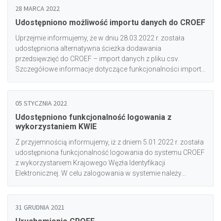
28 MARCA 2022
Udostępniono możliwość importu danych do CROEF
Uprzejmie informujemy, że w dniu 28.03.2022 r. została
udostępniona alternatywna ścieżka dodawania
przedsięwzięć do CROEF – import danych z pliku csv.
Szczegółowe informacje dotyczące funkcjonalności importu
oraz odpowiedniego przygotowania importowanego pliku
znajdują się w zakładce "Instrukcje".
05 STYCZNIA 2022
Udostępniono funkcjonalność logowania z
wykorzystaniem KWIE
Z przyjemnością informujemy, iż z dniem 5.01.2022 r. została
udostępniona funkcjonalność logowania do systemu CROEF
z wykorzystaniem Krajowego Węzła Identyfikacji
Elektronicznej. W celu zalogowania w systemie należy
dokonać identyfikacji poprzez dowolną z dostępnych w
usłudze login.gov.pl metod. Przypominamy, że zgodnie z
Ustawą o efektywności energetycznej (Dz. U. z 2021 r. poz.
31 GRUDNIA 2021
468 ze zm.) usługa rejestracji instytucji w Rejestrze dostępna