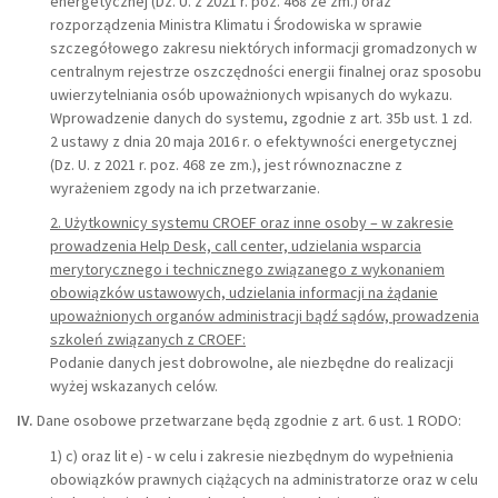
energetycznej (Dz. U. z 2021 r. poz. 468 ze zm.) oraz
rozporządzenia Ministra Klimatu i Środowiska w sprawie
szczegółowego zakresu niektórych informacji gromadzonych w
centralnym rejestrze oszczędności energii finalnej oraz sposobu
uwierzytelniania osób upoważnionych wpisanych do wykazu.
Wprowadzenie danych do systemu, zgodnie z art. 35b ust. 1 zd.
2 ustawy z dnia 20 maja 2016 r. o efektywności energetycznej
(Dz. U. z 2021 r. poz. 468 ze zm.), jest równoznaczne z
wyrażeniem zgody na ich przetwarzanie.
2. Użytkownicy systemu CROEF oraz inne osoby – w zakresie
prowadzenia Help Desk, call center, udzielania wsparcia
merytorycznego i technicznego związanego z wykonaniem
obowiązków ustawowych, udzielania informacji na żądanie
upoważnionych organów administracji bądź sądów, prowadzenia
szkoleń związanych z CROEF:
Podanie danych jest dobrowolne, ale niezbędne do realizacji
wyżej wskazanych celów.
IV.
Dane osobowe przetwarzane będą zgodnie z art. 6 ust. 1 RODO:
1) c) oraz lit e) - w celu i zakresie niezbędnym do wypełnienia
obowiązków prawnych ciążących na administratorze oraz w celu