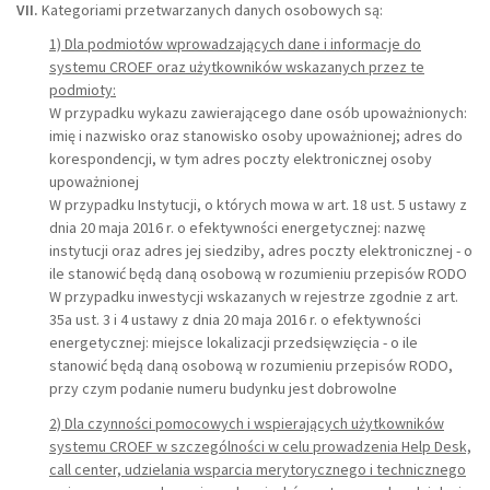
VII.
Kategoriami przetwarzanych danych osobowych są:
1) Dla podmiotów wprowadzających dane i informacje do
systemu CROEF oraz użytkowników wskazanych przez te
podmioty:
W przypadku wykazu zawierającego dane osób upoważnionych:
imię i nazwisko oraz stanowisko osoby upoważnionej; adres do
korespondencji, w tym adres poczty elektronicznej osoby
upoważnionej
W przypadku Instytucji, o których mowa w art. 18 ust. 5 ustawy z
dnia 20 maja 2016 r. o efektywności energetycznej: nazwę
instytucji oraz adres jej siedziby, adres poczty elektronicznej - o
ile stanowić będą daną osobową w rozumieniu przepisów RODO
W przypadku inwestycji wskazanych w rejestrze zgodnie z art.
35a ust. 3 i 4 ustawy z dnia 20 maja 2016 r. o efektywności
energetycznej: miejsce lokalizacji przedsięwzięcia - o ile
stanowić będą daną osobową w rozumieniu przepisów RODO,
przy czym podanie numeru budynku jest dobrowolne
2) Dla czynności pomocowych i wspierających użytkowników
systemu CROEF w szczególności w celu prowadzenia Help Desk,
call center, udzielania wsparcia merytorycznego i technicznego