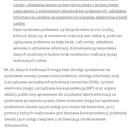
center, udzielania wsparcia merytorycznego i technicznego
związanego z wykonaniem obowiązków ustawowych, udzielania
informacji na żądanie upoważnionych organów administracji bądź
sądów
Dane osobowe podawane są bezpośrednio przez osoby,
których dotyczą, w momencie realizacji ww. celów tj. podczas
zgłaszania problemu na Help Desk, call center, składania
wniosku o udzielenie informacji. Konsekwencją niepodania
danych osobowych będzie brak możliwości realizacji wyżej
wskazanych celów.
VI.
Do danych osobowych mogą mieć dostęp uprawnione na
podstawie umowy powierzenia podmioty obsługi informatycznej
(zarządzanie wirtualną infrastrukturą serwerów (OVH), system
elektronicznego zarządzania korespondencją ERP) oraz organy
władzy publicznej uprawnione do uzyskania takich informacji na
podstawie przepisów prawa. Dane osobowe mogą być ujawniane
podmiotom świadczącym usługi pocztowe lub kurierskie, przy
pomocy których realizowana jest dostawa korespondencji, podmioty
świadczące usługi związane z archiwizacją i brakowaniem
dokumentów.