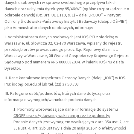
danych osobowych i w sprawie swobodnego przepływu takich
danych oraz uchylenia dyrektywy 95/46/WE (ogólne rozporządzenie o
ochronie danych) (Dz. Urz. UE L 119, s. 1) – dalej „RODO” – Instytut
Ochrony Środowiska-Państwowy Instytut Badawczy (dalej: „IOŚ-PIB”)
jako Administrator danych osobowych, informuje:
I.
Administratorem danych osobowych jest IOŚ-PIB z siedzibą w
Warszawie, ul. Słowicza 32, 02-170 Warszawa, wpisany do rejestru
przedsiębiorców prowadzonego przez Sąd Rejonowy dla m. st.
Warszawy w Warszawie, XII Wydział Gospodarczy Krajowego Rejestru
Sądowego pod numerem KRS 0000032034. W imieniu IOŚ-PIB działa
Dyrektor.
II.
Dane kontaktowe Inspektora Ochrony Danych (dalej: „IOD”) w IOŚ-
PIB: iodo@ios.edu.pl lub tel. (22) 37 50 593.
III.
Kategorie osób/podmiotów, których dane dotyczą oraz
informacja o wymogach/warunkach podania danych:
1. Podmioty wprowadzające dane i informacje do systemu
CROEF oraz użytkownicy wskazani przez te podmioty:
Podanie danych jest wymogiem wynikającym z art. 35a ust. 2, art.
35a ust. 4, art. 35b ustawy z dnia 20 maja 2016 r. o efektywności