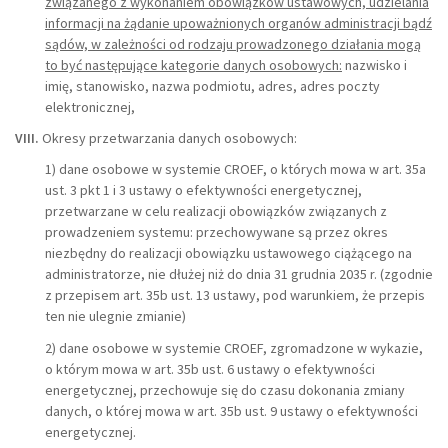
związanego z wykonaniem obowiązków ustawowych, udzielania
informacji na żądanie upoważnionych organów administracji bądź
sądów, w zależności od rodzaju prowadzonego działania mogą
to być następujące kategorie danych osobowych:
nazwisko i
imię, stanowisko, nazwa podmiotu, adres, adres poczty
elektronicznej,
VIII.
Okresy przetwarzania danych osobowych:
1) dane osobowe w systemie CROEF, o których mowa w art. 35a
ust. 3 pkt 1 i 3 ustawy o efektywności energetycznej,
przetwarzane w celu realizacji obowiązków związanych z
prowadzeniem systemu: przechowywane są przez okres
niezbędny do realizacji obowiązku ustawowego ciążącego na
administratorze, nie dłużej niż do dnia 31 grudnia 2035 r. (zgodnie
z przepisem art. 35b ust. 13 ustawy, pod warunkiem, że przepis
ten nie ulegnie zmianie)
2) dane osobowe w systemie CROEF, zgromadzone w wykazie,
o którym mowa w art. 35b ust. 6 ustawy o efektywności
energetycznej, przechowuje się do czasu dokonania zmiany
danych, o której mowa w art. 35b ust. 9 ustawy o efektywności
energetycznej.