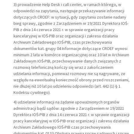
3) prowadzenie Help Desk i call center, w ramach którego, w
odpowiedzi na zapytania, następuje przekazywanie informacji
dotyczących CROEF: w sytuacji, gdy zapytaniu zostanie nadany
bieg sprawy, zgodnie z Zarządzeniem nr 19/2021 Dyrektora IOŚ-
PIB z dnia 14 czerwca 2021 r. w sprawie organizacji pracy
kancelaryjnej w IOŚ-PIB oraz organizacji i zakresu działania
Archiwum Zakładowego IOŚ-PIB, czas przechowywania
dokumentów kat. grupy 04 Informacje dotyczące CROEF wynosi
minimum 2 lata w komórce organizacyjnej oraz 10 lat w Archiwum
Zakładowym IOŚ-PIB, przechowywanie danych związanych z
rozmową telefoniczną kończy się wraz z zakończeniem
udzielania informacji, ponieważ rozmowy nie są nagrywane, ze
względu na ewentualną konieczność obrony przed roszczeniami,
nie dłużej niż 10 lat po udzieleniu odpowiedzi (art. 442 (1) § 1
Kodeksu cywilnego).
4) udzielanie informacji na żądanie upoważnionych organów
administracji bądź sądów: zgodnie z Zarządzeniem nr 19/2021
Dyrektora IOŚ-PIB z dnia 14 czerwca 2021 r. w sprawie organizacji
pracy kancelaryjnej w IOŚ-PIB oraz organizacji i zakresu działania
Archiwum Zakładowego IOŚ-PIB czas przechowywania
dokumentów kat. 0133 Obsługa prawna spraw sądowych i spraw