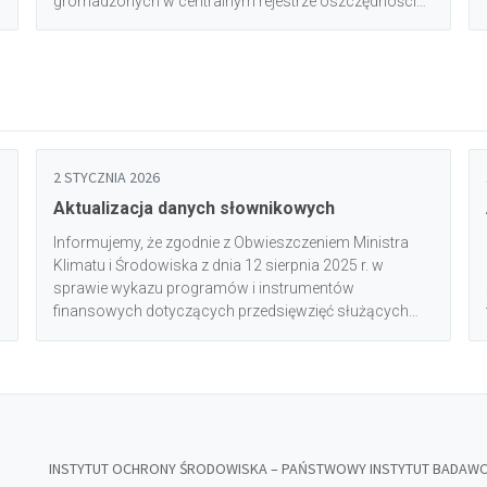
gromadzonych w centralnym rejestrze oszczędności
energii finalnej oraz sposobu uwierzytelniania osób
upoważnionych wpisanych do wykazu (Dz. U. z 2021 r.
poz. 2362). Do przedsięwzięć na rzecz poprawy
efektywności energetycznej można zaliczyć
2 STYCZNIA 2026
Aktualizacja danych słownikowych
Informujemy, że zgodnie z Obwieszczeniem Ministra
Klimatu i Środowiska z dnia 12 sierpnia 2025 r. w
sprawie wykazu programów i instrumentów
finansowych dotyczących przedsięwzięć służących
poprawie efektywności energetycznej u odbiorcy
końcowego, w systemie CROEF został zaktualizowany
słownik wartości dostępnych dla pola „Program” w
formularzu dodawania przedsięwzięcia oraz w
szablonie do importu przedsięwzięć.<br/><br/>Aktualne
wartości słownikowe są dostępne w zakładce
INSTYTUT OCHRONY ŚRODOWISKA – PAŃSTWOWY INSTYTUT BADAW
Instrukcje (plik <a href="/files/Zalacznik_2_-