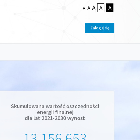
A
A
A
A
A
Zaloguj się
Skumulowana wartość oszczędności
energii finalnej
dla lat 2021-2030 wynosi:
13 156 653