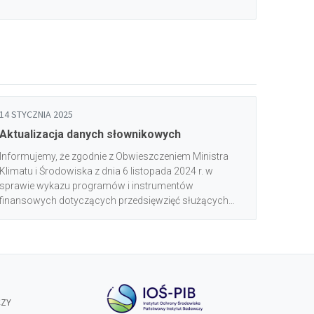
zgodnie z art. 18 ust. 5 ustawy z dnia 20 maja 2016 r. o
efektywności energetycznej (Dz. U. z 2021 r. poz. 2166
oraz z 2023 r. poz. 1681).
14 STYCZNIA 2025
Aktualizacja danych słownikowych
Informujemy, że zgodnie z Obwieszczeniem Ministra
Klimatu i Środowiska z dnia 6 listopada 2024 r. w
sprawie wykazu programów i instrumentów
finansowych dotyczących przedsięwzięć służących
poprawie efektywności energetycznej u odbiorcy
końcowego w systemie CROEF został zaktualizowany
słownik wartości dostępnych dla pola „Program” w
formularzu dodawania przedsięwzięcia oraz w
szablonie do importu przedsięwzięć.<br/><br/>Aktualne
wartości słownikowe są dostępne w zakładce
CZY
Instrukcje (plik Załącznik 2 - Słowniki).<br/>