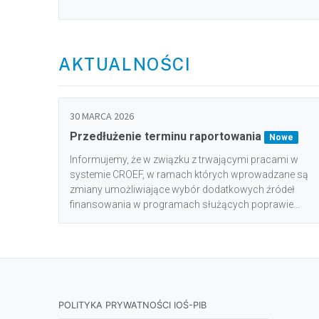
poprawy efektywności energetycznej. CROEF służy do
raportowania przedsięwzięć realizowanych w ramach
programów i instrumentów finansowych określonych
w Obwieszczeniu Ministra Klimatu i Środowiska w
AKTUALNOŚCI
sprawie wykazu programów i instrumentów
finansowych dotyczących przedsięwzięć służących
poprawie efektywności energetycznej u odbiorcy
końcowego. Programy, które nie są wyszczególnione w
30 MARCA 2026
ww. Obwieszczeniu, nie zostały objęte obowiązkiem
Przedłużenie terminu raportowania
raportowania.
Nowe
Informujemy, że w związku z trwającymi pracami w
systemie CROEF, w ramach których wprowadzane są
zmiany umożliwiające wybór dodatkowych źródeł
finansowania w programach służących poprawie
efektywności energetycznej, termin przesyłania
raportów zostaje wydłużony do 30 kwietnia br.
POLITYKA PRYWATNOŚCI IOŚ-PIB